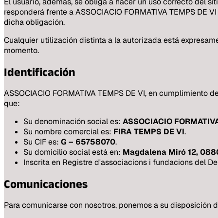
El usuario, además, se obliga a hacer un uso correcto del siti
responderá frente a ASSOCIACIO FORMATIVA TEMPS DE VI o f
dicha obligación.
Cualquier utilización distinta a la autorizada está expre
momento.
Identificación
ASSOCIACIO FORMATIVA TEMPS DE VI, en cumplimiento de la L
que:
Su denominación social es:
ASSOCIACIO FORMATIVA
Su nombre comercial es:
FIRA TEMPS DE VI
.
Su CIF es:
G – 65758070
.
Su domicilio social está en:
Magdalena Miró 12, 088
Inscrita en Registre d'associacions i fundacions del D
Comunicaciones
Para comunicarse con nosotros, ponemos a su disposición d