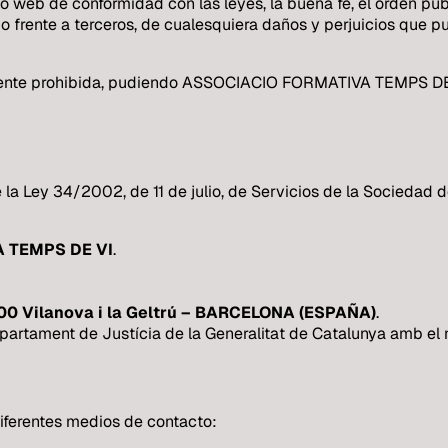
o web de conformidad con las leyes, la buena fe, el orden públi
rente a terceros, de cualesquiera daños y perjuicios que p
samente prohibida, pudiendo ASSOCIACIO FORMATIVA TEMPS DE V
ey 34/2002, de 11 de julio, de Servicios de la Sociedad de 
 TEMPS DE VI
.
00 Vilanova i la Geltrú – BARCELONA (ESPAÑA)
.
epartament de Justícia de la Generalitat de Catalunya amb el
iferentes medios de contacto: