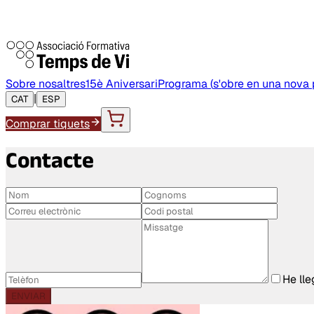
Sobre nosaltres
15è Aniversari
Programa
(
s'obre en una nova
|
CAT
ESP
Comprar tiquets
Contacte
He lle
ENVIAR